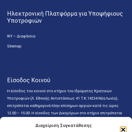
Ηλεκτρονική Πλατφόρμα για Υποψήφιους
Υποτροφιών
ΙΚΥ – Διαφάνεια
Sitemap
Είσοδος Κοινού
Η είσοδος του κοινού στο κτήριο του Ιδρύματος Κρατικών
Υποτροφιών (Λ. Εθνικής Αντιστάσεως 41 T.K.14234 Νέα Ιωνία),
επιτρέπεται καθημερινά πλην επίσημων αργιών κατά τις ώρες
12.00 – 15.00. Η είσοδος των Δικηγόρων στο κτήριο επιτρέπεται
ελεύθερα με την επίδειξη της επαγγελματικής τους ταυτότητας
Διαχείριση Συγκατάθεσης
κάθε εργάσιμη ημέρα και ώρα χωρίς κανέναν χρονικό ή άλλο