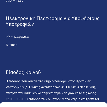
7.30 – 15.30
Ηλεκτρονική Πλατφόρμα για Υποψήφιους
Υποτροφιών
ΙΚΥ – Διαφάνεια
Sitemap
Είσοδος Κοινού
Η είσοδος του κοινού στο κτήριο του Ιδρύματος Κρατικών
Υποτροφιών (Λ. Εθνικής Αντιστάσεως 41 T.K.14234 Νέα Ιωνία),
επιτρέπεται καθημερινά πλην επίσημων αργιών κατά τις ώρες
12.00 – 15.00. Η είσοδος των Δικηγόρων στο κτήριο επιτρέπεται
ελεύθερα με την επίδειξη της επαγγελματικής τους ταυτότητας