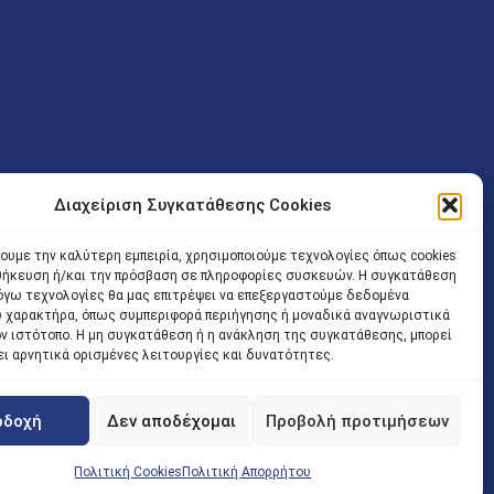
Διαχείριση Συγκατάθεσης Cookies
ν (Λ. Εθνικής Αντιστάσεως 41 T.K.14234 Νέα Ιωνία), επιτρέπεται
ίσοδος των Δικηγόρων στο κτήριο επιτρέπεται ελεύθερα με την
χουμε την καλύτερη εμπειρία, χρησιμοποιούμε τεχνολογίες όπως cookies
οθήκευση ή/και την πρόσβαση σε πληροφορίες συσκευών. Η συγκατάθεση
 και ώρα χωρίς κανέναν χρονικό ή άλλο περιορισμό. Η είσοδος
 λόγω τεχνολογίες θα μας επιτρέψει να επεξεργαστούμε δεδομένα
ρινά κατά τις ώρες 9.00 – 15.00. Η εξυπηρέτηση του κοινού
 χαρακτήρα, όπως συμπεριφορά περιήγησης ή μοναδικά αναγνωριστικά
ον ιστότοπο. Η μη συγκατάθεση ή η ανάκληση της συγκατάθεσης, μπορεί
 αποφυγή συνωστισμού εντός του εσωτερικού χώρου
ει αρνητικά ορισμένες λειτουργίες και δυνατότητες.
 να πραγματοποιείται κατόπιν προγραμματισμένου ραντεβού.
οδοχή
Δεν αποδέχομαι
Προβολή προτιμήσεων
Πολιτική Cookies
Πολιτική Απορρήτου