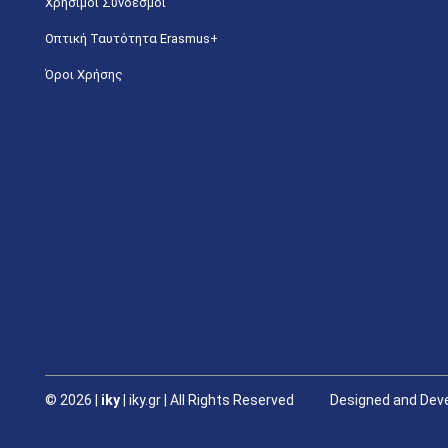
Χρήσιμοι Σύνδεσμοι
Οπτική Ταυτότητα Erasmus+
Όροι Χρήσης
©
2026 |
iky
| iky.gr | All Rights Reserved
Designed and Deve