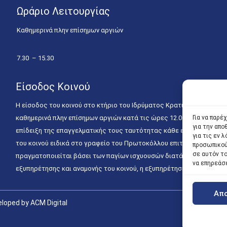
Ωράριο Λειτουργίας
Καθημερινά πλην επίσημων αργιών
7.30 – 15.30
Είσοδος Κοινού
Η είσοδος του κοινού στο κτήριο του Ιδρύματος Κρατικών Υποτροφιώ
καθημερινά πλην επίσημων αργιών κατά τις ώρες 12.00 – 15.00. Η ε
Για να παρέ
για την απ
επίδειξη της επαγγελματικής τους ταυτότητας κάθε εργάσιμη ημέρα
για τις εν
του κοινού ειδικά στο γραφείο του Πρωτοκόλλου επιτρέπεται καθημε
προσωπικού
σε αυτόν τ
πραγματοποιείται βάσει των παγίων ισχυουσών διατάξεων. Για την
να επηρεάσ
εξυπηρέτησης και αναμονής του κοινού, η εξυπηρέτησή του δύναται
Απ
loped by ACM Digital