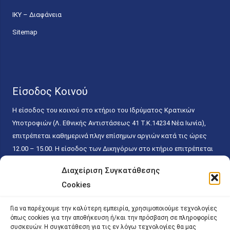
ΙΚΥ – Διαφάνεια
Sitemap
Είσοδος Κοινού
Η είσοδος του κοινού στο κτήριο του Ιδρύματος Κρατικών
Υποτροφιών (Λ. Εθνικής Αντιστάσεως 41 T.K.14234 Νέα Ιωνία),
επιτρέπεται καθημερινά πλην επίσημων αργιών κατά τις ώρες
12.00 – 15.00. Η είσοδος των Δικηγόρων στο κτήριο επιτρέπεται
ελεύθερα με την επίδειξη της επαγγελματικής τους ταυτότητας
Διαχείριση Συγκατάθεσης
κάθε εργάσιμη ημέρα και ώρα χωρίς κανέναν χρονικό ή άλλο
Cookies
περιορισμό. Η είσοδος του κοινού ειδικά στο γραφείο του
Πρωτοκόλλου επιτρέπεται καθημερινά κατά τις ώρες 9.00 –
Για να παρέχουμε την καλύτερη εμπειρία, χρησιμοποιούμε τεχνολογίες
15.00. Η εξυπηρέτηση του κοινού πραγματοποιείται βάσει των
όπως cookies για την αποθήκευση ή/και την πρόσβαση σε πληροφορίες
παγίων ισχυουσών διατάξεων. Για την αποφυγή συνωστισμού
συσκευών. Η συγκατάθεση για τις εν λόγω τεχνολογίες θα μας