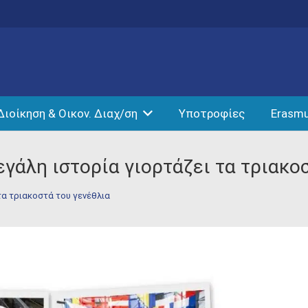
Διοίκηση & Οικον. Διαχ/ση
Υποτροφίες
Erasm
γάλη ιστορία γιορτάζει τα τριακο
τα τριακοστά του γενέθλια