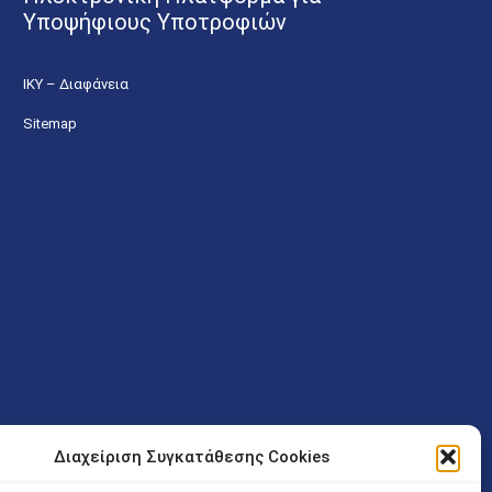
Υποψήφιους Υποτροφιών
ΙΚΥ – Διαφάνεια
Sitemap
Διαχείριση Συγκατάθεσης Cookies
ν (Λ. Εθνικής Αντιστάσεως 41 T.K.14234 Νέα Ιωνία), επιτρέπεται