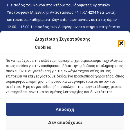
Η είσοδος του κοινού στο κτήριο του Ιδρύματος Κρατικών
Υποτροφιών (Λ. Εθνικής Αντιστάσεως 41 T.K.14234 Νέα Ιωνία),
επιτρέπεται καθημερινά πλην επίσημων αργιών κατά τις ώρες
12.00 – 15.00. Η είσοδος των Δικηγόρων στο κτήριο επιτρέπεται
ελεύθερα με την επίδειξη της επαγγελματικής τους ταυτότητας
Διαχείριση Συγκατάθεσης
κάθε εργάσιμη ημέρα και ώρα χωρίς κανέναν χρονικό ή άλλο
Cookies
περιορισμό. Η είσοδος του κοινού ειδικά στο γραφείο του
Πρωτοκόλλου επιτρέπεται καθημερινά κατά τις ώρες 9.00 –
Για να παρέχουμε την καλύτερη εμπειρία, χρησιμοποιούμε τεχνολογίες
15.00. Η εξυπηρέτηση του κοινού πραγματοποιείται βάσει των
όπως cookies για την αποθήκευση ή/και την πρόσβαση σε πληροφορίες
παγίων ισχυουσών διατάξεων. Για την αποφυγή συνωστισμού
συσκευών. Η συγκατάθεση για τις εν λόγω τεχνολογίες θα μας
επιτρέψει να επεξεργαστούμε δεδομένα προσωπικού χαρακτήρα, όπως
εντός του εσωτερικού χώρου εξυπηρέτησης και αναμονής του
συμπεριφορά περιήγησης ή μοναδικά αναγνωριστικά σε αυτόν τον
κοινού, η εξυπηρέτησή του δύναται να πραγματοποιείται κατόπιν
ιστότοπο. Η μη συγκατάθεση ή η ανάκληση της συγκατάθεσης, μπορεί
προγραμματισμένου ραντεβού.
να επηρεάσει αρνητικά ορισμένες λειτουργίες και δυνατότητες.
Αποδοχή
©
2026 |
iky
| iky.gr | All Rights Reserved
Designed and Developed by ACM Digital
Δεν αποδέχομαι