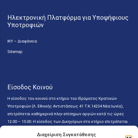
Ηλεκτρονική Πλατφόρμα για Υποψήφιους
Υποτροφιών
ΙΚΥ – Διαφάνεια
Sitemap
Είσοδος Κοινού
Η είσοδος του κοινού στο κτήριο του Ιδρύματος Κρατικών
Υποτροφιών (Λ. Εθνικής Αντιστάσεως 41 T.K.14234 Νέα Ιωνία),
επιτρέπεται καθημερινά πλην επίσημων αργιών κατά τις ώρες
12.00 – 15.00. Η είσοδος των Δικηγόρων στο κτήριο επιτρέπεται
ελεύθερα με την επίδειξη της επαγγελματικής τους ταυτότητας
Διαχείριση Συγκατάθεσης
κάθε εργάσιμη ημέρα και ώρα χωρίς κανέναν χρονικό ή άλλο