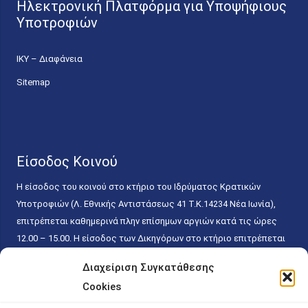
Ηλεκτρονική Πλατφόρμα για Υποψήφιους
Υποτροφιών
ΙΚΥ – Διαφάνεια
Sitemap
Είσοδος Κοινού
Η είσοδος του κοινού στο κτήριο του Ιδρύματος Κρατικών
Υποτροφιών (Λ. Εθνικής Αντιστάσεως 41 T.K.14234 Νέα Ιωνία),
επιτρέπεται καθημερινά πλην επίσημων αργιών κατά τις ώρες
12.00 – 15.00. Η είσοδος των Δικηγόρων στο κτήριο επιτρέπεται
ελεύθερα με την επίδειξη της επαγγελματικής τους ταυτότητας
Διαχείριση Συγκατάθεσης
κάθε εργάσιμη ημέρα και ώρα χωρίς κανέναν χρονικό ή άλλο
Cookies
περιορισμό. Η είσοδος του κοινού ειδικά στο γραφείο του
Πρωτοκόλλου επιτρέπεται καθημερινά κατά τις ώρες 9.00 –