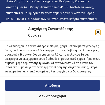
Η είσοδος του κοινού στο κτήριο του Ιδρύματος Κρατικών
Υποτροφιών (Λ. Εθνικής Αντιστάσεως 41 T.K.14234 Νέα Ιωνία),
επιτρέπεται καθημερινά πλην επίσημων αργιών κατά τις ώρες
12.00 – 15.00. Η είσοδος των Δικηγόρων στο κτήριο επιτρέπεται
ελεύθερα με την επίδειξη της επαγγελματικής τους ταυτότητας
Διαχείριση Συγκατάθεσης
κάθε εργάσιμη ημέρα και ώρα χωρίς κανέναν χρονικό ή άλλο
Cookies
περιορισμό. Η είσοδος του κοινού ειδικά στο γραφείο του
Πρωτοκόλλου επιτρέπεται καθημερινά κατά τις ώρες 9.00 –
Για να παρέχουμε την καλύτερη εμπειρία, χρησιμοποιούμε τεχνολογίες
15.00. Η εξυπηρέτηση του κοινού πραγματοποιείται βάσει των
όπως cookies για την αποθήκευση ή/και την πρόσβαση σε πληροφορίες
παγίων ισχυουσών διατάξεων. Για την αποφυγή συνωστισμού
συσκευών. Η συγκατάθεση για τις εν λόγω τεχνολογίες θα μας
επιτρέψει να επεξεργαστούμε δεδομένα προσωπικού χαρακτήρα, όπως
εντός του εσωτερικού χώρου εξυπηρέτησης και αναμονής του
συμπεριφορά περιήγησης ή μοναδικά αναγνωριστικά σε αυτόν τον
κοινού, η εξυπηρέτησή του δύναται να πραγματοποιείται κατόπιν
ιστότοπο. Η μη συγκατάθεση ή η ανάκληση της συγκατάθεσης, μπορεί
προγραμματισμένου ραντεβού.
να επηρεάσει αρνητικά ορισμένες λειτουργίες και δυνατότητες.
Αποδοχή
©
2026 |
iky
| iky.gr | All Rights Reserved
Designed and Developed by ACM Digital
Δεν αποδέχομαι