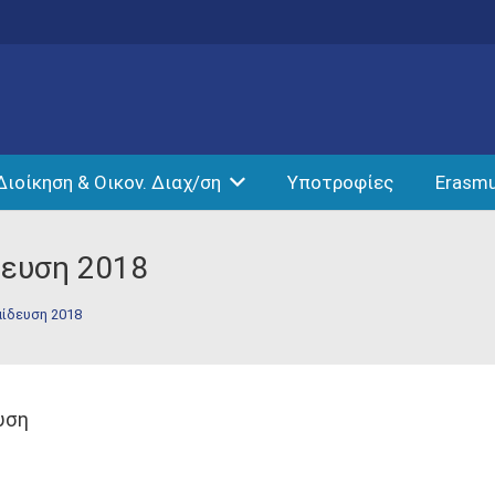
Διοίκηση & Οικον. Διαχ/ση
Υποτροφίες
Erasm
δευση 2018
αίδευση 2018
υση