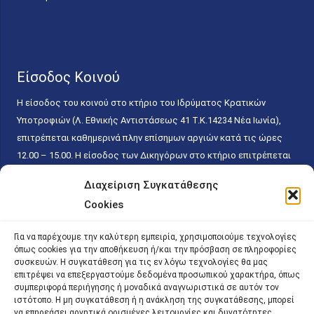
Είσοδος Κοινού
Η είσοδος του κοινού στο κτήριο του Ιδρύματος Κρατικών
Υποτροφιών (Λ. Εθνικής Αντιστάσεως 41 T.K.14234 Νέα Ιωνία),
επιτρέπεται καθημερινά πλην επίσημων αργιών κατά τις ώρες
12.00 – 15.00. Η είσοδος των Δικηγόρων στο κτήριο επιτρέπεται
ελεύθερα με την επίδειξη της επαγγελματικής τους ταυτότητας
Διαχείριση Συγκατάθεσης
κάθε εργάσιμη ημέρα και ώρα χωρίς κανέναν χρονικό ή άλλο
Cookies
περιορισμό. Η είσοδος του κοινού ειδικά στο γραφείο του
Πρωτοκόλλου επιτρέπεται καθημερινά κατά τις ώρες 9.00 –
Για να παρέχουμε την καλύτερη εμπειρία, χρησιμοποιούμε τεχνολογίες
15.00. Η εξυπηρέτηση του κοινού πραγματοποιείται βάσει των
όπως cookies για την αποθήκευση ή/και την πρόσβαση σε πληροφορίες
παγίων ισχυουσών διατάξεων. Για την αποφυγή συνωστισμού
συσκευών. Η συγκατάθεση για τις εν λόγω τεχνολογίες θα μας
επιτρέψει να επεξεργαστούμε δεδομένα προσωπικού χαρακτήρα, όπως
εντός του εσωτερικού χώρου εξυπηρέτησης και αναμονής του
συμπεριφορά περιήγησης ή μοναδικά αναγνωριστικά σε αυτόν τον
κοινού, η εξυπηρέτησή του δύναται να πραγματοποιείται κατόπιν
ιστότοπο. Η μη συγκατάθεση ή η ανάκληση της συγκατάθεσης, μπορεί
προγραμματισμένου ραντεβού.
να επηρεάσει αρνητικά ορισμένες λειτουργίες και δυνατότητες.