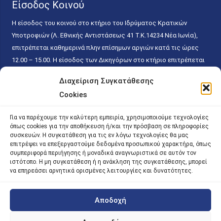
Είσοδος Κοινού
Η είσοδος του κοινού στο κτήριο του Ιδρύματος Κρατικών
Υποτροφιών (Λ. Εθνικής Αντιστάσεως 41 T.K.14234 Νέα Ιωνία),
επιτρέπεται καθημερινά πλην επίσημων αργιών κατά τις ώρες
12.00 – 15.00. Η είσοδος των Δικηγόρων στο κτήριο επιτρέπεται
ελεύθερα με την επίδειξη της επαγγελματικής τους ταυτότητας
Διαχείριση Συγκατάθεσης
κάθε εργάσιμη ημέρα και ώρα χωρίς κανέναν χρονικό ή άλλο
Cookies
περιορισμό. Η είσοδος του κοινού ειδικά στο γραφείο του
Πρωτοκόλλου επιτρέπεται καθημερινά κατά τις ώρες 9.00 –
Για να παρέχουμε την καλύτερη εμπειρία, χρησιμοποιούμε τεχνολογίες
15.00. Η εξυπηρέτηση του κοινού πραγματοποιείται βάσει των
όπως cookies για την αποθήκευση ή/και την πρόσβαση σε πληροφορίες
παγίων ισχυουσών διατάξεων. Για την αποφυγή συνωστισμού
συσκευών. Η συγκατάθεση για τις εν λόγω τεχνολογίες θα μας
επιτρέψει να επεξεργαστούμε δεδομένα προσωπικού χαρακτήρα, όπως
εντός του εσωτερικού χώρου εξυπηρέτησης και αναμονής του
συμπεριφορά περιήγησης ή μοναδικά αναγνωριστικά σε αυτόν τον
κοινού, η εξυπηρέτησή του δύναται να πραγματοποιείται κατόπιν
ιστότοπο. Η μη συγκατάθεση ή η ανάκληση της συγκατάθεσης, μπορεί
προγραμματισμένου ραντεβού.
να επηρεάσει αρνητικά ορισμένες λειτουργίες και δυνατότητες.
Αποδοχή
©
2026 |
iky
| iky.gr | All Rights Reserved
Designed and Developed by ACM Digital