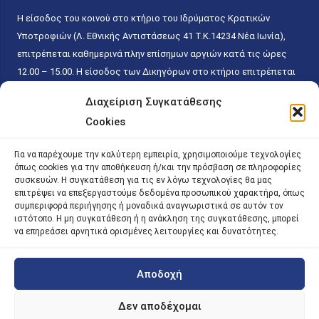
Η είσοδος του κοινού στο κτήριο του Ιδρύματος Κρατικών
Υποτροφιών (Λ. Εθνικής Αντιστάσεως 41 T.K.14234 Νέα Ιωνία),
επιτρέπεται καθημερινά πλην επίσημων αργιών κατά τις ώρες
12.00 – 15.00. Η είσοδος των Δικηγόρων στο κτήριο επιτρέπεται
ελεύθερα με την επίδειξη της επαγγελματικής τους ταυτότητας
Διαχείριση Συγκατάθεσης
κάθε εργάσιμη ημέρα και ώρα χωρίς κανέναν χρονικό ή άλλο
Cookies
περιορισμό. Η είσοδος του κοινού ειδικά στο γραφείο του
Πρωτοκόλλου επιτρέπεται καθημερινά κατά τις ώρες 9.00 –
Για να παρέχουμε την καλύτερη εμπειρία, χρησιμοποιούμε τεχνολογίες
15.00. Η εξυπηρέτηση του κοινού πραγματοποιείται βάσει των
όπως cookies για την αποθήκευση ή/και την πρόσβαση σε πληροφορίες
παγίων ισχυουσών διατάξεων. Για την αποφυγή συνωστισμού
συσκευών. Η συγκατάθεση για τις εν λόγω τεχνολογίες θα μας
επιτρέψει να επεξεργαστούμε δεδομένα προσωπικού χαρακτήρα, όπως
εντός του εσωτερικού χώρου εξυπηρέτησης και αναμονής του
συμπεριφορά περιήγησης ή μοναδικά αναγνωριστικά σε αυτόν τον
κοινού, η εξυπηρέτησή του δύναται να πραγματοποιείται κατόπιν
ιστότοπο. Η μη συγκατάθεση ή η ανάκληση της συγκατάθεσης, μπορεί
προγραμματισμένου ραντεβού.
να επηρεάσει αρνητικά ορισμένες λειτουργίες και δυνατότητες.
Αποδοχή
©
2026 |
iky
| iky.gr | All Rights Reserved
Designed and Developed by ACM Digital
Δεν αποδέχομαι