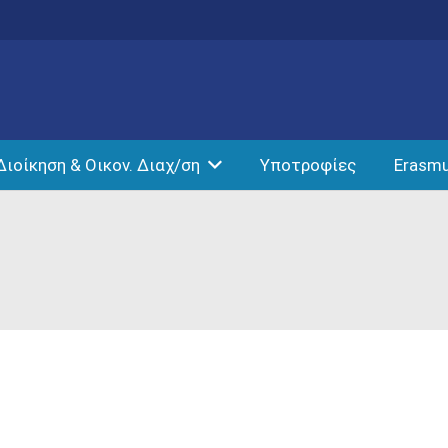
Διοίκηση & Οικον. Διαχ/ση
Υποτροφίες
Erasm