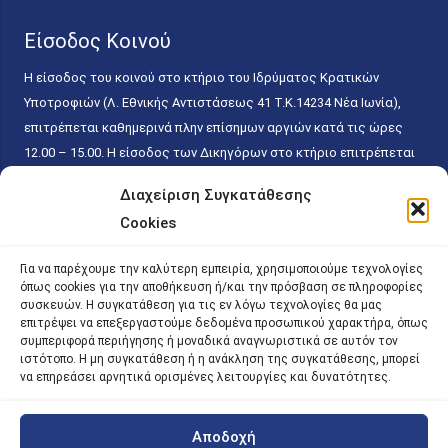
Είσοδος Κοινού
Η είσοδος του κοινού στο κτήριο του Ιδρύματος Κρατικών
Υποτροφιών (Λ. Εθνικής Αντιστάσεως 41 T.K.14234 Νέα Ιωνία),
επιτρέπεται καθημερινά πλην επίσημων αργιών κατά τις ώρες
12.00 – 15.00. Η είσοδος των Δικηγόρων στο κτήριο επιτρέπεται
ελεύθερα με την επίδειξη της επαγγελματικής τους ταυτότητας
Διαχείριση Συγκατάθεσης
κάθε εργάσιμη ημέρα και ώρα χωρίς κανέναν χρονικό ή άλλο
Cookies
περιορισμό. Η είσοδος του κοινού ειδικά στο γραφείο του
Πρωτοκόλλου επιτρέπεται καθημερινά κατά τις ώρες 9.00 –
Για να παρέχουμε την καλύτερη εμπειρία, χρησιμοποιούμε τεχνολογίες
15.00. Η εξυπηρέτηση του κοινού πραγματοποιείται βάσει των
όπως cookies για την αποθήκευση ή/και την πρόσβαση σε πληροφορίες
παγίων ισχυουσών διατάξεων. Για την αποφυγή συνωστισμού
συσκευών. Η συγκατάθεση για τις εν λόγω τεχνολογίες θα μας
επιτρέψει να επεξεργαστούμε δεδομένα προσωπικού χαρακτήρα, όπως
εντός του εσωτερικού χώρου εξυπηρέτησης και αναμονής του
συμπεριφορά περιήγησης ή μοναδικά αναγνωριστικά σε αυτόν τον
κοινού, η εξυπηρέτησή του δύναται να πραγματοποιείται κατόπιν
ιστότοπο. Η μη συγκατάθεση ή η ανάκληση της συγκατάθεσης, μπορεί
προγραμματισμένου ραντεβού.
να επηρεάσει αρνητικά ορισμένες λειτουργίες και δυνατότητες.
Αποδοχή
©
2026 |
iky
| iky.gr | All Rights Reserved