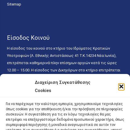
Sitemap
Είσοδος Κοινού
Η είσοδος του κοινού στο κτήριο του Ιδρύματος Κρατικών
Υποτροφιών (Λ. Εθνικής Αντιστάσεως 41 T.K.14234 Νέα Ιωνία),
επιτρέπεται καθημερινά πλην επίσημων αργιών κατά τις ώρες
12.00 – 15.00. Η είσοδος των Δικηγόρων στο κτήριο επιτρέπεται
ελεύθερα με την επίδειξη της επαγγελματικής τους ταυτότητας
Διαχείριση Συγκατάθεσης
κάθε εργάσιμη ημέρα και ώρα χωρίς κανέναν χρονικό ή άλλο
Cookies
περιορισμό. Η είσοδος του κοινού ειδικά στο γραφείο του
Πρωτοκόλλου επιτρέπεται καθημερινά κατά τις ώρες 9.00 –
Για να παρέχουμε την καλύτερη εμπειρία, χρησιμοποιούμε τεχνολογίες
15.00. Η εξυπηρέτηση του κοινού πραγματοποιείται βάσει των
όπως cookies για την αποθήκευση ή/και την πρόσβαση σε πληροφορίες
παγίων ισχυουσών διατάξεων. Για την αποφυγή συνωστισμού
συσκευών. Η συγκατάθεση για τις εν λόγω τεχνολογίες θα μας
επιτρέψει να επεξεργαστούμε δεδομένα προσωπικού χαρακτήρα, όπως
εντός του εσωτερικού χώρου εξυπηρέτησης και αναμονής του
συμπεριφορά περιήγησης ή μοναδικά αναγνωριστικά σε αυτόν τον
κοινού, η εξυπηρέτησή του δύναται να πραγματοποιείται κατόπιν