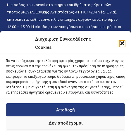
Η είσοδος του κοινού στο κτήριο του Ιδρύματος Κρατικών
Υποτροφιών (Λ. Εθνικής Αντιστάσεως 41 T.K.14234 Νέα Ιωνία),
επιτρέπεται καθημερινά πλην επίσημων αργιών κατά τις ώρες
12.00 – 15.00. Η είσοδος των Δικηγόρων στο κτήριο επιτρέπεται
ελεύθερα με την επίδειξη της επαγγελματικής τους ταυτότητας
Διαχείριση Συγκατάθεσης
κάθε εργάσιμη ημέρα και ώρα χωρίς κανέναν χρονικό ή άλλο
Cookies
περιορισμό. Η είσοδος του κοινού ειδικά στο γραφείο του
Πρωτοκόλλου επιτρέπεται καθημερινά κατά τις ώρες 9.00 –
Για να παρέχουμε την καλύτερη εμπειρία, χρησιμοποιούμε τεχνολογίες
15.00. Η εξυπηρέτηση του κοινού πραγματοποιείται βάσει των
όπως cookies για την αποθήκευση ή/και την πρόσβαση σε πληροφορίες
παγίων ισχυουσών διατάξεων. Για την αποφυγή συνωστισμού
συσκευών. Η συγκατάθεση για τις εν λόγω τεχνολογίες θα μας
επιτρέψει να επεξεργαστούμε δεδομένα προσωπικού χαρακτήρα, όπως
εντός του εσωτερικού χώρου εξυπηρέτησης και αναμονής του
συμπεριφορά περιήγησης ή μοναδικά αναγνωριστικά σε αυτόν τον
κοινού, η εξυπηρέτησή του δύναται να πραγματοποιείται κατόπιν
ιστότοπο. Η μη συγκατάθεση ή η ανάκληση της συγκατάθεσης, μπορεί
προγραμματισμένου ραντεβού.
να επηρεάσει αρνητικά ορισμένες λειτουργίες και δυνατότητες.
Αποδοχή
©
2026 |
iky
| iky.gr | All Rights Reserved
Designed and Developed by ACM Digital
Δεν αποδέχομαι