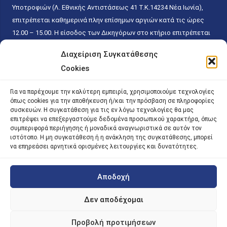
Υποτροφιών (Λ. Εθνικής Αντιστάσεως 41 T.K.14234 Νέα Ιωνία),
επιτρέπεται καθημερινά πλην επίσημων αργιών κατά τις ώρες
12.00 – 15.00. Η είσοδος των Δικηγόρων στο κτήριο επιτρέπεται
ελεύθερα με την επίδειξη της επαγγελματικής τους ταυτότητας
Διαχείριση Συγκατάθεσης
κάθε εργάσιμη ημέρα και ώρα χωρίς κανέναν χρονικό ή άλλο
Cookies
περιορισμό. Η είσοδος του κοινού ειδικά στο γραφείο του
Πρωτοκόλλου επιτρέπεται καθημερινά κατά τις ώρες 9.00 –
Για να παρέχουμε την καλύτερη εμπειρία, χρησιμοποιούμε τεχνολογίες
15.00. Η εξυπηρέτηση του κοινού πραγματοποιείται βάσει των
όπως cookies για την αποθήκευση ή/και την πρόσβαση σε πληροφορίες
παγίων ισχυουσών διατάξεων. Για την αποφυγή συνωστισμού
συσκευών. Η συγκατάθεση για τις εν λόγω τεχνολογίες θα μας
επιτρέψει να επεξεργαστούμε δεδομένα προσωπικού χαρακτήρα, όπως
εντός του εσωτερικού χώρου εξυπηρέτησης και αναμονής του
συμπεριφορά περιήγησης ή μοναδικά αναγνωριστικά σε αυτόν τον
κοινού, η εξυπηρέτησή του δύναται να πραγματοποιείται κατόπιν
ιστότοπο. Η μη συγκατάθεση ή η ανάκληση της συγκατάθεσης, μπορεί
να επηρεάσει αρνητικά ορισμένες λειτουργίες και δυνατότητες.
προγραμματισμένου ραντεβού.
Αποδοχή
©
2026 |
iky
| iky.gr | All Rights Reserved
Designed and Developed by ACM Digital
Δεν αποδέχομαι
Προβολή προτιμήσεων