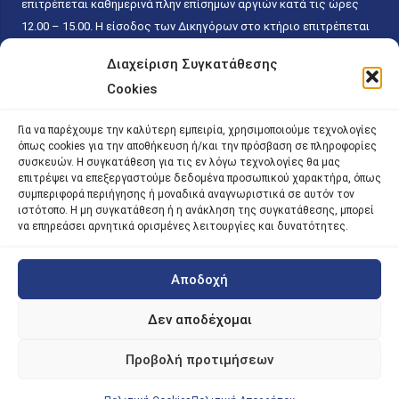
επιτρέπεται καθημερινά πλην επίσημων αργιών κατά τις ώρες
12.00 – 15.00. Η είσοδος των Δικηγόρων στο κτήριο επιτρέπεται
ελεύθερα με την επίδειξη της επαγγελματικής τους ταυτότητας
Διαχείριση Συγκατάθεσης
κάθε εργάσιμη ημέρα και ώρα χωρίς κανέναν χρονικό ή άλλο
Cookies
περιορισμό. Η είσοδος του κοινού ειδικά στο γραφείο του
Πρωτοκόλλου επιτρέπεται καθημερινά κατά τις ώρες 9.00 –
Για να παρέχουμε την καλύτερη εμπειρία, χρησιμοποιούμε τεχνολογίες
15.00. Η εξυπηρέτηση του κοινού πραγματοποιείται βάσει των
όπως cookies για την αποθήκευση ή/και την πρόσβαση σε πληροφορίες
παγίων ισχυουσών διατάξεων. Για την αποφυγή συνωστισμού
συσκευών. Η συγκατάθεση για τις εν λόγω τεχνολογίες θα μας
επιτρέψει να επεξεργαστούμε δεδομένα προσωπικού χαρακτήρα, όπως
εντός του εσωτερικού χώρου εξυπηρέτησης και αναμονής του
συμπεριφορά περιήγησης ή μοναδικά αναγνωριστικά σε αυτόν τον
κοινού, η εξυπηρέτησή του δύναται να πραγματοποιείται κατόπιν
ιστότοπο. Η μη συγκατάθεση ή η ανάκληση της συγκατάθεσης, μπορεί
να επηρεάσει αρνητικά ορισμένες λειτουργίες και δυνατότητες.
προγραμματισμένου ραντεβού.
Αποδοχή
©
2026 |
iky
| iky.gr | All Rights Reserved
Designed and Developed by ACM Digital
Δεν αποδέχομαι
Προβολή προτιμήσεων