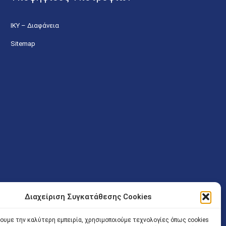
ΙΚΥ – Διαφάνεια
Sitemap
Διαχείριση Συγκατάθεσης Cookies
ν (Λ. Εθνικής Αντιστάσεως 41 T.K.14234 Νέα Ιωνία), επιτρέπεται
ίσοδος των Δικηγόρων στο κτήριο επιτρέπεται ελεύθερα με την
χουμε την καλύτερη εμπειρία, χρησιμοποιούμε τεχνολογίες όπως cookies