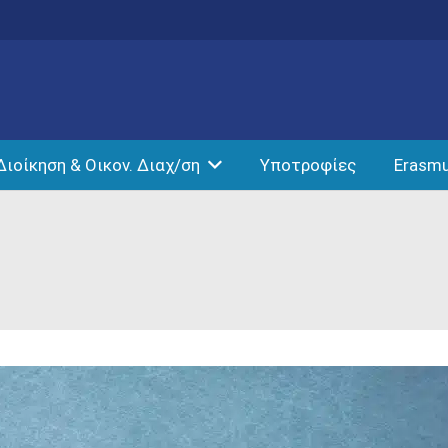
Διοίκηση & Οικον. Διαχ/ση
Υποτροφίες
Erasm