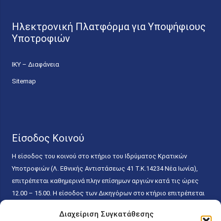
Ηλεκτρονική Πλατφόρμα για Υποψήφιους
Υποτροφιών
ΙΚΥ – Διαφάνεια
Sitemap
Είσοδος Κοινού
Η είσοδος του κοινού στο κτήριο του Ιδρύματος Κρατικών
Υποτροφιών (Λ. Εθνικής Αντιστάσεως 41 T.K.14234 Νέα Ιωνία),
επιτρέπεται καθημερινά πλην επίσημων αργιών κατά τις ώρες
12.00 – 15.00. Η είσοδος των Δικηγόρων στο κτήριο επιτρέπεται
ελεύθερα με την επίδειξη της επαγγελματικής τους ταυτότητας
Διαχείριση Συγκατάθεσης
κάθε εργάσιμη ημέρα και ώρα χωρίς κανέναν χρονικό ή άλλο