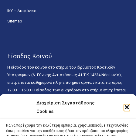
ΙΚΥ – Διαφάνεια
Sitemap
Είσοδος Κοινού
Η είσοδος του κοινού στο κτήριο του Ιδρύματος Κρατικών
Υποτροφιών (Λ. Εθνικής Αντιστάσεως 41 T.K.14234 Νέα Ιωνία),
επιτρέπεται καθημερινά πλην επίσημων αργιών κατά τις ώρες
12.00 – 15.00. Η είσοδος των Δικηγόρων στο κτήριο επιτρέπεται
ελεύθερα με την επίδειξη της επαγγελματικής τους ταυτότητας
Διαχείριση Συγκατάθεσης
κάθε εργάσιμη ημέρα και ώρα χωρίς κανέναν χρονικό ή άλλο
Cookies
περιορισμό. Η είσοδος του κοινού ειδικά στο γραφείο του
Πρωτοκόλλου επιτρέπεται καθημερινά κατά τις ώρες 9.00 –
Για να παρέχουμε την καλύτερη εμπειρία, χρησιμοποιούμε τεχνολογίες
15.00. Η εξυπηρέτηση του κοινού πραγματοποιείται βάσει των
όπως cookies για την αποθήκευση ή/και την πρόσβαση σε πληροφορίες
παγίων ισχυουσών διατάξεων. Για την αποφυγή συνωστισμού