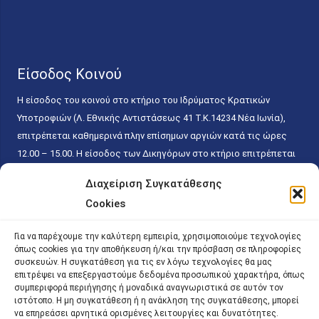
Είσοδος Κοινού
Η είσοδος του κοινού στο κτήριο του Ιδρύματος Κρατικών
Υποτροφιών (Λ. Εθνικής Αντιστάσεως 41 T.K.14234 Νέα Ιωνία),
επιτρέπεται καθημερινά πλην επίσημων αργιών κατά τις ώρες
12.00 – 15.00. Η είσοδος των Δικηγόρων στο κτήριο επιτρέπεται
ελεύθερα με την επίδειξη της επαγγελματικής τους ταυτότητας
Διαχείριση Συγκατάθεσης
κάθε εργάσιμη ημέρα και ώρα χωρίς κανέναν χρονικό ή άλλο
Cookies
περιορισμό. Η είσοδος του κοινού ειδικά στο γραφείο του
Πρωτοκόλλου επιτρέπεται καθημερινά κατά τις ώρες 9.00 –
Για να παρέχουμε την καλύτερη εμπειρία, χρησιμοποιούμε τεχνολογίες
15.00. Η εξυπηρέτηση του κοινού πραγματοποιείται βάσει των
όπως cookies για την αποθήκευση ή/και την πρόσβαση σε πληροφορίες
παγίων ισχυουσών διατάξεων. Για την αποφυγή συνωστισμού
συσκευών. Η συγκατάθεση για τις εν λόγω τεχνολογίες θα μας
επιτρέψει να επεξεργαστούμε δεδομένα προσωπικού χαρακτήρα, όπως
εντός του εσωτερικού χώρου εξυπηρέτησης και αναμονής του
συμπεριφορά περιήγησης ή μοναδικά αναγνωριστικά σε αυτόν τον
κοινού, η εξυπηρέτησή του δύναται να πραγματοποιείται κατόπιν
ιστότοπο. Η μη συγκατάθεση ή η ανάκληση της συγκατάθεσης, μπορεί
να επηρεάσει αρνητικά ορισμένες λειτουργίες και δυνατότητες.
προγραμματισμένου ραντεβού.