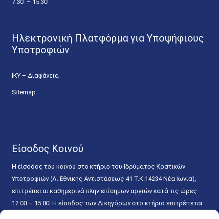
7.30 – 15.30
Ηλεκτρονική Πλατφόρμα για Υποψήφιους
Υποτροφιών
ΙΚΥ – Διαφάνεια
Sitemap
Είσοδος Κοινού
Η είσοδος του κοινού στο κτήριο του Ιδρύματος Κρατικών
Υποτροφιών (Λ. Εθνικής Αντιστάσεως 41 T.K.14234 Νέα Ιωνία),
επιτρέπεται καθημερινά πλην επίσημων αργιών κατά τις ώρες
12.00 – 15.00. Η είσοδος των Δικηγόρων στο κτήριο επιτρέπεται
ελεύθερα με την επίδειξη της επαγγελματικής τους ταυτότητας