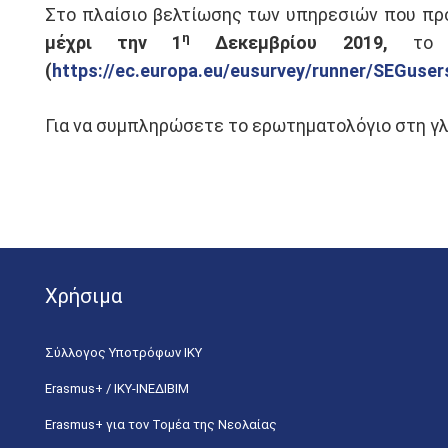
Στο πλαίσιο βελτίωσης των υπηρεσιών που πρ
η
μέχρι την 1
Δεκεμβρίου 2019,
το ο
(
https://ec.europa.eu/eusurvey/runner/SEGuse
Για να συμπληρώσετε το ερωτηματολόγιο στη γλ
Χρήσιμα
Σύλλογος Υποτρόφων ΙΚΥ
Erasmus+ / ΙΚΥ-ΙΝΕΔΙΒΙΜ
Erasmus+ για τον Τομέα της Νεολαίας