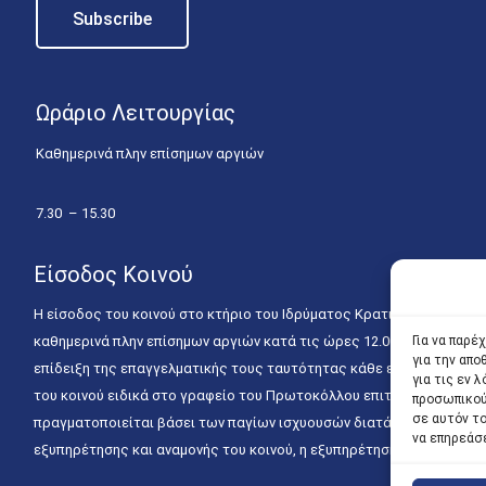
Ωράριο Λειτουργίας
Καθημερινά πλην επίσημων αργιών
7.30 – 15.30
Είσοδος Κοινού
Η είσοδος του κοινού στο κτήριο του Ιδρύματος Κρατικών Υποτροφιώ
καθημερινά πλην επίσημων αργιών κατά τις ώρες 12.00 – 15.00. Η ε
Για να παρέ
για την απ
επίδειξη της επαγγελματικής τους ταυτότητας κάθε εργάσιμη ημέρα
για τις εν
του κοινού ειδικά στο γραφείο του Πρωτοκόλλου επιτρέπεται καθημε
προσωπικού
σε αυτόν τ
πραγματοποιείται βάσει των παγίων ισχυουσών διατάξεων. Για την
να επηρεάσ
εξυπηρέτησης και αναμονής του κοινού, η εξυπηρέτησή του δύναται