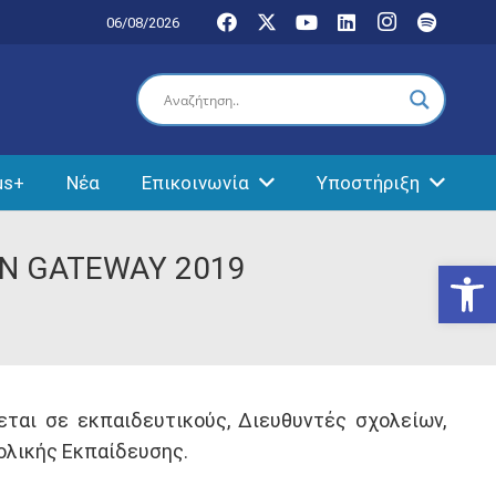
06/08/2026
us+
Νέα
Επικοινωνία
Υποστήριξη
ON GATEWAY 2019
Ανοίξτε
ται σε εκπαιδευτικούς, Διευθυντές σχολείων,
χολικής Εκπαίδευσης.