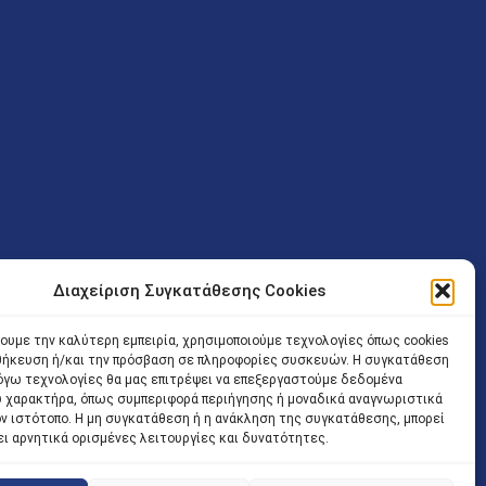
Διαχείριση Συγκατάθεσης Cookies
ν (Λ. Εθνικής Αντιστάσεως 41 T.K.14234 Νέα Ιωνία), επιτρέπεται
ίσοδος των Δικηγόρων στο κτήριο επιτρέπεται ελεύθερα με την
χουμε την καλύτερη εμπειρία, χρησιμοποιούμε τεχνολογίες όπως cookies
οθήκευση ή/και την πρόσβαση σε πληροφορίες συσκευών. Η συγκατάθεση
 και ώρα χωρίς κανέναν χρονικό ή άλλο περιορισμό. Η είσοδος
 λόγω τεχνολογίες θα μας επιτρέψει να επεξεργαστούμε δεδομένα
ρινά κατά τις ώρες 9.00 – 15.00. Η εξυπηρέτηση του κοινού
 χαρακτήρα, όπως συμπεριφορά περιήγησης ή μοναδικά αναγνωριστικά
ον ιστότοπο. Η μη συγκατάθεση ή η ανάκληση της συγκατάθεσης, μπορεί
 αποφυγή συνωστισμού εντός του εσωτερικού χώρου
ει αρνητικά ορισμένες λειτουργίες και δυνατότητες.
 να πραγματοποιείται κατόπιν προγραμματισμένου ραντεβού.