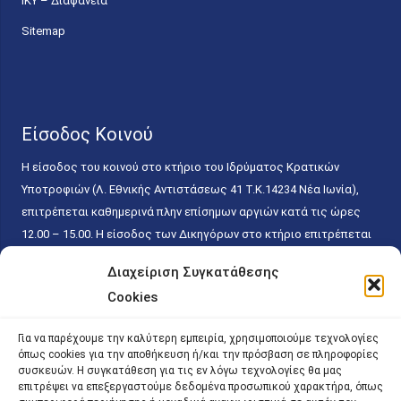
ΙΚΥ – Διαφάνεια
Sitemap
Είσοδος Κοινού
Η είσοδος του κοινού στο κτήριο του Ιδρύματος Κρατικών
Υποτροφιών (Λ. Εθνικής Αντιστάσεως 41 T.K.14234 Νέα Ιωνία),
επιτρέπεται καθημερινά πλην επίσημων αργιών κατά τις ώρες
12.00 – 15.00. Η είσοδος των Δικηγόρων στο κτήριο επιτρέπεται
ελεύθερα με την επίδειξη της επαγγελματικής τους ταυτότητας
Διαχείριση Συγκατάθεσης
κάθε εργάσιμη ημέρα και ώρα χωρίς κανέναν χρονικό ή άλλο
Cookies
περιορισμό. Η είσοδος του κοινού ειδικά στο γραφείο του
Πρωτοκόλλου επιτρέπεται καθημερινά κατά τις ώρες 9.00 –
Για να παρέχουμε την καλύτερη εμπειρία, χρησιμοποιούμε τεχνολογίες
15.00. Η εξυπηρέτηση του κοινού πραγματοποιείται βάσει των
όπως cookies για την αποθήκευση ή/και την πρόσβαση σε πληροφορίες
παγίων ισχυουσών διατάξεων. Για την αποφυγή συνωστισμού
συσκευών. Η συγκατάθεση για τις εν λόγω τεχνολογίες θα μας
επιτρέψει να επεξεργαστούμε δεδομένα προσωπικού χαρακτήρα, όπως
εντός του εσωτερικού χώρου εξυπηρέτησης και αναμονής του