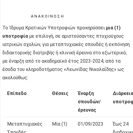
Α Ν Α Κ Ο Ι Ν Ω Σ Η
Το Ίδρυμα Κρατικών Υποτροφιών προκηρύσσει
μια (1)
υποτροφία
με επιλογή, σε αριστεύσαντες πτυχιούχους
ιατρικών σχολών, για μεταπτυχιακές σπουδές ή εκπόνηση
διδακτορικής διατριβής ή κλινική έρευνα στο εξωτερικό,
με έναρξη από το ακαδημαϊκό έτος 2023-2024, από τα
έσοδα του κληροδοτήματος «Λεωνίδας Νικολαΐδης» ως
ακολούθως:
Επίπεδο
Θέσεις
Έναρξη
Διάρκει
σπουδών/
υποτροφ
έρευνας
Μεταπτυχιακές
Μία (1)
01/09/2023
Έως 24
Σπουδές
διαδοχικ