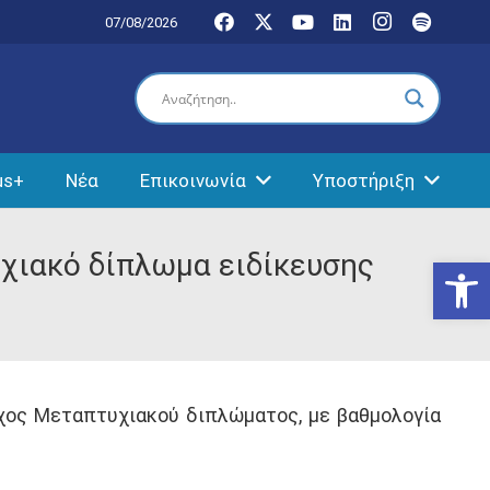
07/08/2026
us+
Νέα
Επικοινωνία
Υποστήριξη
υχιακό δίπλωμα ειδίκευσης
Ανοίξτε
οχος Μεταπτυχιακού διπλώματος, με βαθμολογία