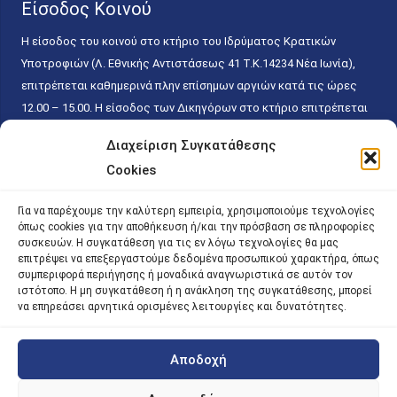
Είσοδος Κοινού
Η είσοδος του κοινού στο κτήριο του Ιδρύματος Κρατικών
Υποτροφιών (Λ. Εθνικής Αντιστάσεως 41 T.K.14234 Νέα Ιωνία),
επιτρέπεται καθημερινά πλην επίσημων αργιών κατά τις ώρες
12.00 – 15.00. Η είσοδος των Δικηγόρων στο κτήριο επιτρέπεται
ελεύθερα με την επίδειξη της επαγγελματικής τους ταυτότητας
Διαχείριση Συγκατάθεσης
κάθε εργάσιμη ημέρα και ώρα χωρίς κανέναν χρονικό ή άλλο
Cookies
περιορισμό. Η είσοδος του κοινού ειδικά στο γραφείο του
Πρωτοκόλλου επιτρέπεται καθημερινά κατά τις ώρες 9.00 –
Για να παρέχουμε την καλύτερη εμπειρία, χρησιμοποιούμε τεχνολογίες
15.00. Η εξυπηρέτηση του κοινού πραγματοποιείται βάσει των
όπως cookies για την αποθήκευση ή/και την πρόσβαση σε πληροφορίες
παγίων ισχυουσών διατάξεων. Για την αποφυγή συνωστισμού
συσκευών. Η συγκατάθεση για τις εν λόγω τεχνολογίες θα μας
επιτρέψει να επεξεργαστούμε δεδομένα προσωπικού χαρακτήρα, όπως
εντός του εσωτερικού χώρου εξυπηρέτησης και αναμονής του
συμπεριφορά περιήγησης ή μοναδικά αναγνωριστικά σε αυτόν τον
κοινού, η εξυπηρέτησή του δύναται να πραγματοποιείται κατόπιν
ιστότοπο. Η μη συγκατάθεση ή η ανάκληση της συγκατάθεσης, μπορεί
προγραμματισμένου ραντεβού.
να επηρεάσει αρνητικά ορισμένες λειτουργίες και δυνατότητες.
Αποδοχή
©
2026 |
iky
| iky.gr | All Rights Reserved
Designed and Developed by ACM Digital