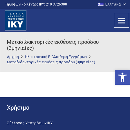
Ελληνικά
Τηλεφωνικό Κέντρο IKY: 210 3726300
Μεταδιδακτορικές εκθέσεις προόδου
(3μηνιαίες)
Αρχική
Ηλεκτρονική Βιβλιοθήκη Εγγράφων
Μεταδιδακτορικές εκθέσεις προόδου (3μηνιαίες)
Ανοίξτε
Χρήσιμα
Σύλλογος Υποτρόφων ΙΚΥ