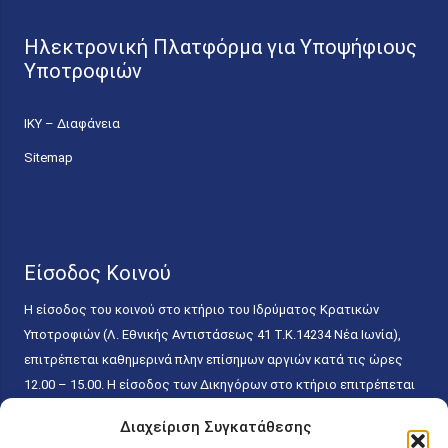
Ηλεκτρονική Πλατφόρμα για Υποψήφιους
Υποτροφιών
ΙΚΥ – Διαφάνεια
Sitemap
Είσοδος Κοινού
Η είσοδος του κοινού στο κτήριο του Ιδρύματος Κρατικών
Υποτροφιών (Λ. Εθνικής Αντιστάσεως 41 T.K.14234 Νέα Ιωνία),
επιτρέπεται καθημερινά πλην επίσημων αργιών κατά τις ώρες
12.00 – 15.00. Η είσοδος των Δικηγόρων στο κτήριο επιτρέπεται
ελεύθερα με την επίδειξη της επαγγελματικής τους ταυτότητας
Διαχείριση Συγκατάθεσης
κάθε εργάσιμη ημέρα και ώρα χωρίς κανέναν χρονικό ή άλλο