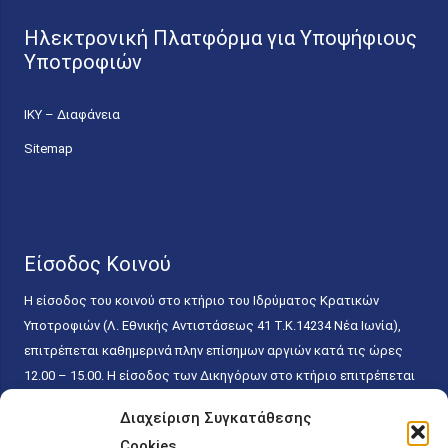
Ηλεκτρονική Πλατφόρμα για Υποψήφιους
Υποτροφιών
ΙΚΥ – Διαφάνεια
Sitemap
Είσοδος Κοινού
Η είσοδος του κοινού στο κτήριο του Ιδρύματος Κρατικών
Υποτροφιών (Λ. Εθνικής Αντιστάσεως 41 T.K.14234 Νέα Ιωνία),
επιτρέπεται καθημερινά πλην επίσημων αργιών κατά τις ώρες
12.00 – 15.00. Η είσοδος των Δικηγόρων στο κτήριο επιτρέπεται
ελεύθερα με την επίδειξη της επαγγελματικής τους ταυτότητας
Διαχείριση Συγκατάθεσης
κάθε εργάσιμη ημέρα και ώρα χωρίς κανέναν χρονικό ή άλλο
Cookies