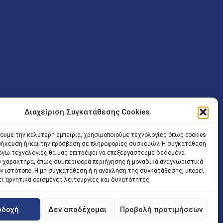
Διαχείριση Συγκατάθεσης Cookies
ν (Λ. Εθνικής Αντιστάσεως 41 T.K.14234 Νέα Ιωνία), επιτρέπεται
ίσοδος των Δικηγόρων στο κτήριο επιτρέπεται ελεύθερα με την
χουμε την καλύτερη εμπειρία, χρησιμοποιούμε τεχνολογίες όπως cookies
οθήκευση ή/και την πρόσβαση σε πληροφορίες συσκευών. Η συγκατάθεση
 και ώρα χωρίς κανέναν χρονικό ή άλλο περιορισμό. Η είσοδος
 λόγω τεχνολογίες θα μας επιτρέψει να επεξεργαστούμε δεδομένα
ρινά κατά τις ώρες 9.00 – 15.00. Η εξυπηρέτηση του κοινού
 χαρακτήρα, όπως συμπεριφορά περιήγησης ή μοναδικά αναγνωριστικά
ον ιστότοπο. Η μη συγκατάθεση ή η ανάκληση της συγκατάθεσης, μπορεί
 αποφυγή συνωστισμού εντός του εσωτερικού χώρου
ει αρνητικά ορισμένες λειτουργίες και δυνατότητες.
 να πραγματοποιείται κατόπιν προγραμματισμένου ραντεβού.
οδοχή
Δεν αποδέχομαι
Προβολή προτιμήσεων