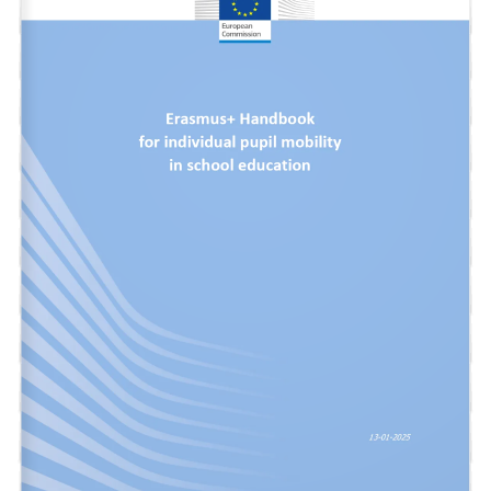
Erasmus+ Handbook 
for individual pupil mobility 
in school education
13
-
01
-
202
5
1