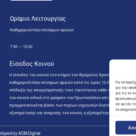
Ωράριο Λειτουργίας
Καθημερινά πλην επίσημων αργιών
7.30 – 15.30
Είσοδος Κοινού
Η είσοδος του κοινού στο κτήριο του Ιδρύματος Κρατικών Υποτροφιώ
καθημερινά πλην επίσημων αργιών κατά τις ώρες 12.00 – 15.00. Η ε
Για να παρέ
για την απ
επίδειξη της επαγγελματικής τους ταυτότητας κάθε εργάσιμη ημέρα
για τις εν
του κοινού ειδικά στο γραφείο του Πρωτοκόλλου επιτρέπεται καθημε
προσωπικού
σε αυτόν τ
πραγματοποιείται βάσει των παγίων ισχυουσών διατάξεων. Για την
να επηρεάσ
εξυπηρέτησης και αναμονής του κοινού, η εξυπηρέτησή του δύναται
Απ
loped by ACM Digital