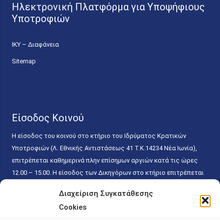
Ηλεκτρονική Πλατφόρμα για Υποψήφιους
Υποτροφιών
ΙΚΥ – Διαφάνεια
Sitemap
Είσοδος Κοινού
Η είσοδος του κοινού στο κτήριο του Ιδρύματος Κρατικών
Υποτροφιών (Λ. Εθνικής Αντιστάσεως 41 T.K.14234 Νέα Ιωνία),
επιτρέπεται καθημερινά πλην επίσημων αργιών κατά τις ώρες
12.00 – 15.00. Η είσοδος των Δικηγόρων στο κτήριο επιτρέπεται
ελεύθερα με την επίδειξη της επαγγελματικής τους ταυτότητας
Διαχείριση Συγκατάθεσης
κάθε εργάσιμη ημέρα και ώρα χωρίς κανέναν χρονικό ή άλλο
Cookies
περιορισμό. Η είσοδος του κοινού ειδικά στο γραφείο του