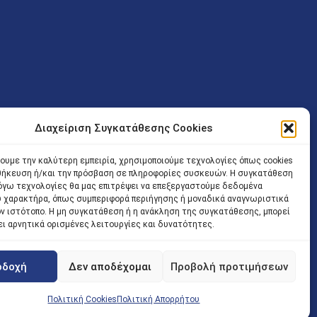
Διαχείριση Συγκατάθεσης Cookies
ν (Λ. Εθνικής Αντιστάσεως 41 T.K.14234 Νέα Ιωνία), επιτρέπεται
ίσοδος των Δικηγόρων στο κτήριο επιτρέπεται ελεύθερα με την
χουμε την καλύτερη εμπειρία, χρησιμοποιούμε τεχνολογίες όπως cookies
οθήκευση ή/και την πρόσβαση σε πληροφορίες συσκευών. Η συγκατάθεση
 και ώρα χωρίς κανέναν χρονικό ή άλλο περιορισμό. Η είσοδος
 λόγω τεχνολογίες θα μας επιτρέψει να επεξεργαστούμε δεδομένα
ρινά κατά τις ώρες 9.00 – 15.00. Η εξυπηρέτηση του κοινού
 χαρακτήρα, όπως συμπεριφορά περιήγησης ή μοναδικά αναγνωριστικά
ον ιστότοπο. Η μη συγκατάθεση ή η ανάκληση της συγκατάθεσης, μπορεί
 αποφυγή συνωστισμού εντός του εσωτερικού χώρου
ει αρνητικά ορισμένες λειτουργίες και δυνατότητες.
 να πραγματοποιείται κατόπιν προγραμματισμένου ραντεβού.
οδοχή
Δεν αποδέχομαι
Προβολή προτιμήσεων
Πολιτική Cookies
Πολιτική Απορρήτου