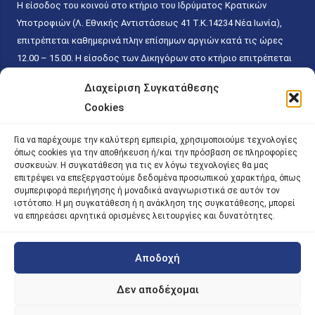
Η είσοδος του κοινού στο κτήριο του Ιδρύματος Κρατικών
Υποτροφιών (Λ. Εθνικής Αντιστάσεως 41 T.K.14234 Νέα Ιωνία),
επιτρέπεται καθημερινά πλην επίσημων αργιών κατά τις ώρες
12.00 – 15.00. Η είσοδος των Δικηγόρων στο κτήριο επιτρέπεται
ελεύθερα με την επίδειξη της επαγγελματικής τους ταυτότητας
Διαχείριση Συγκατάθεσης
κάθε εργάσιμη ημέρα και ώρα χωρίς κανέναν χρονικό ή άλλο
Cookies
περιορισμό. Η είσοδος του κοινού ειδικά στο γραφείο του
Πρωτοκόλλου επιτρέπεται καθημερινά κατά τις ώρες 9.00 –
Για να παρέχουμε την καλύτερη εμπειρία, χρησιμοποιούμε τεχνολογίες
15.00. Η εξυπηρέτηση του κοινού πραγματοποιείται βάσει των
όπως cookies για την αποθήκευση ή/και την πρόσβαση σε πληροφορίες
παγίων ισχυουσών διατάξεων. Για την αποφυγή συνωστισμού
συσκευών. Η συγκατάθεση για τις εν λόγω τεχνολογίες θα μας
επιτρέψει να επεξεργαστούμε δεδομένα προσωπικού χαρακτήρα, όπως
εντός του εσωτερικού χώρου εξυπηρέτησης και αναμονής του
συμπεριφορά περιήγησης ή μοναδικά αναγνωριστικά σε αυτόν τον
κοινού, η εξυπηρέτησή του δύναται να πραγματοποιείται κατόπιν
ιστότοπο. Η μη συγκατάθεση ή η ανάκληση της συγκατάθεσης, μπορεί
προγραμματισμένου ραντεβού.
να επηρεάσει αρνητικά ορισμένες λειτουργίες και δυνατότητες.
Αποδοχή
©
2026 |
iky
| iky.gr | All Rights Reserved
Designed and Developed by ACM Digital
Δεν αποδέχομαι