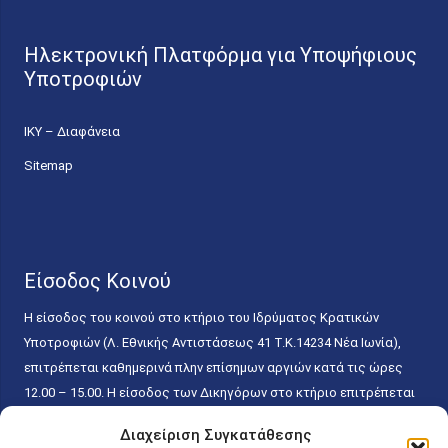
Ηλεκτρονική Πλατφόρμα για Υποψήφιους
Υποτροφιών
ΙΚΥ – Διαφάνεια
Sitemap
Είσοδος Κοινού
Η είσοδος του κοινού στο κτήριο του Ιδρύματος Κρατικών
Υποτροφιών (Λ. Εθνικής Αντιστάσεως 41 T.K.14234 Νέα Ιωνία),
επιτρέπεται καθημερινά πλην επίσημων αργιών κατά τις ώρες
12.00 – 15.00. Η είσοδος των Δικηγόρων στο κτήριο επιτρέπεται
ελεύθερα με την επίδειξη της επαγγελματικής τους ταυτότητας
Διαχείριση Συγκατάθεσης
κάθε εργάσιμη ημέρα και ώρα χωρίς κανέναν χρονικό ή άλλο