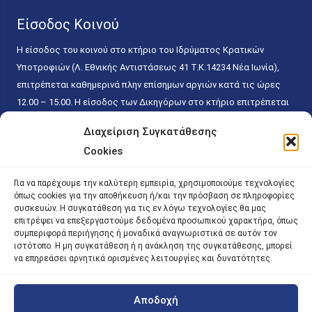
Είσοδος Κοινού
Η είσοδος του κοινού στο κτήριο του Ιδρύματος Κρατικών
Υποτροφιών (Λ. Εθνικής Αντιστάσεως 41 T.K.14234 Νέα Ιωνία),
επιτρέπεται καθημερινά πλην επίσημων αργιών κατά τις ώρες
12.00 – 15.00. Η είσοδος των Δικηγόρων στο κτήριο επιτρέπεται
ελεύθερα με την επίδειξη της επαγγελματικής τους ταυτότητας
Διαχείριση Συγκατάθεσης
κάθε εργάσιμη ημέρα και ώρα χωρίς κανέναν χρονικό ή άλλο
Cookies
περιορισμό. Η είσοδος του κοινού ειδικά στο γραφείο του
Πρωτοκόλλου επιτρέπεται καθημερινά κατά τις ώρες 9.00 –
Για να παρέχουμε την καλύτερη εμπειρία, χρησιμοποιούμε τεχνολογίες
15.00. Η εξυπηρέτηση του κοινού πραγματοποιείται βάσει των
όπως cookies για την αποθήκευση ή/και την πρόσβαση σε πληροφορίες
παγίων ισχυουσών διατάξεων. Για την αποφυγή συνωστισμού
συσκευών. Η συγκατάθεση για τις εν λόγω τεχνολογίες θα μας
επιτρέψει να επεξεργαστούμε δεδομένα προσωπικού χαρακτήρα, όπως
εντός του εσωτερικού χώρου εξυπηρέτησης και αναμονής του
συμπεριφορά περιήγησης ή μοναδικά αναγνωριστικά σε αυτόν τον
κοινού, η εξυπηρέτησή του δύναται να πραγματοποιείται κατόπιν
ιστότοπο. Η μη συγκατάθεση ή η ανάκληση της συγκατάθεσης, μπορεί
προγραμματισμένου ραντεβού.
να επηρεάσει αρνητικά ορισμένες λειτουργίες και δυνατότητες.
Αποδοχή
©
2026 |
iky
| iky.gr | All Rights Reserved