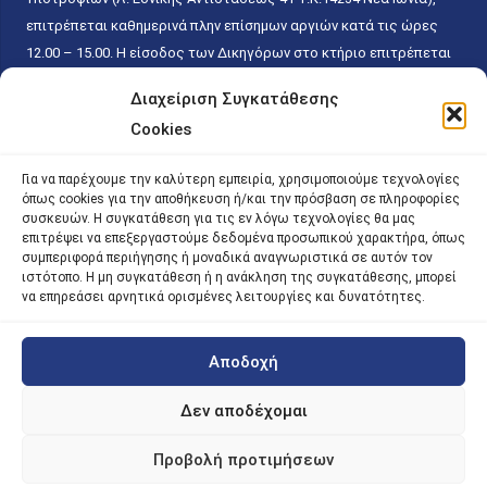
επιτρέπεται καθημερινά πλην επίσημων αργιών κατά τις ώρες
12.00 – 15.00. Η είσοδος των Δικηγόρων στο κτήριο επιτρέπεται
ελεύθερα με την επίδειξη της επαγγελματικής τους ταυτότητας
Διαχείριση Συγκατάθεσης
κάθε εργάσιμη ημέρα και ώρα χωρίς κανέναν χρονικό ή άλλο
Cookies
περιορισμό. Η είσοδος του κοινού ειδικά στο γραφείο του
Πρωτοκόλλου επιτρέπεται καθημερινά κατά τις ώρες 9.00 –
Για να παρέχουμε την καλύτερη εμπειρία, χρησιμοποιούμε τεχνολογίες
15.00. Η εξυπηρέτηση του κοινού πραγματοποιείται βάσει των
όπως cookies για την αποθήκευση ή/και την πρόσβαση σε πληροφορίες
παγίων ισχυουσών διατάξεων. Για την αποφυγή συνωστισμού
συσκευών. Η συγκατάθεση για τις εν λόγω τεχνολογίες θα μας
επιτρέψει να επεξεργαστούμε δεδομένα προσωπικού χαρακτήρα, όπως
εντός του εσωτερικού χώρου εξυπηρέτησης και αναμονής του
συμπεριφορά περιήγησης ή μοναδικά αναγνωριστικά σε αυτόν τον
κοινού, η εξυπηρέτησή του δύναται να πραγματοποιείται κατόπιν
ιστότοπο. Η μη συγκατάθεση ή η ανάκληση της συγκατάθεσης, μπορεί
προγραμματισμένου ραντεβού.
να επηρεάσει αρνητικά ορισμένες λειτουργίες και δυνατότητες.
Αποδοχή
©
2026 |
iky
| iky.gr | All Rights Reserved
Designed and Developed by ACM Digital
Δεν αποδέχομαι
Προβολή προτιμήσεων