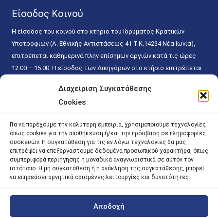
Είσοδος Κοινού
Η είσοδος του κοινού στο κτήριο του Ιδρύματος Κρατικών
Υποτροφιών (Λ. Εθνικής Αντιστάσεως 41 T.K.14234 Νέα Ιωνία),
επιτρέπεται καθημερινά πλην επίσημων αργιών κατά τις ώρες
12.00 – 15.00. Η είσοδος των Δικηγόρων στο κτήριο επιτρέπεται
ελεύθερα με την επίδειξη της επαγγελματικής τους ταυτότητας
Διαχείριση Συγκατάθεσης
κάθε εργάσιμη ημέρα και ώρα χωρίς κανέναν χρονικό ή άλλο
Cookies
περιορισμό. Η είσοδος του κοινού ειδικά στο γραφείο του
Πρωτοκόλλου επιτρέπεται καθημερινά κατά τις ώρες 9.00 –
Για να παρέχουμε την καλύτερη εμπειρία, χρησιμοποιούμε τεχνολογίες
15.00. Η εξυπηρέτηση του κοινού πραγματοποιείται βάσει των
όπως cookies για την αποθήκευση ή/και την πρόσβαση σε πληροφορίες
παγίων ισχυουσών διατάξεων. Για την αποφυγή συνωστισμού
συσκευών. Η συγκατάθεση για τις εν λόγω τεχνολογίες θα μας
επιτρέψει να επεξεργαστούμε δεδομένα προσωπικού χαρακτήρα, όπως
εντός του εσωτερικού χώρου εξυπηρέτησης και αναμονής του
συμπεριφορά περιήγησης ή μοναδικά αναγνωριστικά σε αυτόν τον
κοινού, η εξυπηρέτησή του δύναται να πραγματοποιείται κατόπιν
ιστότοπο. Η μη συγκατάθεση ή η ανάκληση της συγκατάθεσης, μπορεί
προγραμματισμένου ραντεβού.
να επηρεάσει αρνητικά ορισμένες λειτουργίες και δυνατότητες.
Αποδοχή
©
2026 |
iky
| iky.gr | All Rights Reserved