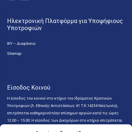
Ηλεκτρονική Πλατφόρμα για Υποψήφιους
Υποτροφιών
ΙΚΥ – Διαφάνεια
Sitemap
Είσοδος Κοινού
Η είσοδος του κοινού στο κτήριο του Ιδρύματος Κρατικών
Υποτροφιών (Λ. Εθνικής Αντιστάσεως 41 T.K.14234 Νέα Ιωνία),
επιτρέπεται καθημερινά πλην επίσημων αργιών κατά τις ώρες
12.00 – 15.00. Η είσοδος των Δικηγόρων στο κτήριο επιτρέπεται
ελεύθερα με την επίδειξη της επαγγελματικής τους ταυτότητας