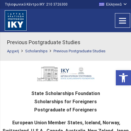
Ελληνικά
Τηλεφωνικό Κέντρο IKY: 210 3726300
Previous Postgraduate Studies
Αρχική
Scholarships
Previous Postgraduate Studies
Ανοίξτε
State Scholarships Foundation
Scholarships for Foreigners
Postgraduate of Foreigners
European Union Member States, Iceland, Norway,
Switzerland, U.S.A., Canada, Australia, New Zeland, Japan