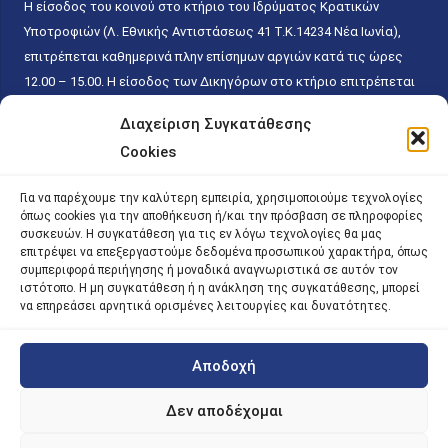
Η είσοδος του κοινού στο κτήριο του Ιδρύματος Κρατικών
Υποτροφιών (Λ. Εθνικής Αντιστάσεως 41 T.K.14234 Νέα Ιωνία),
επιτρέπεται καθημερινά πλην επίσημων αργιών κατά τις ώρες
12.00 – 15.00. Η είσοδος των Δικηγόρων στο κτήριο επιτρέπεται
ελεύθερα με την επίδειξη της επαγγελματικής τους ταυτότητας
Διαχείριση Συγκατάθεσης
κάθε εργάσιμη ημέρα και ώρα χωρίς κανέναν χρονικό ή άλλο
Cookies
περιορισμό. Η είσοδος του κοινού ειδικά στο γραφείο του
Πρωτοκόλλου επιτρέπεται καθημερινά κατά τις ώρες 9.00 –
Για να παρέχουμε την καλύτερη εμπειρία, χρησιμοποιούμε τεχνολογίες
15.00. Η εξυπηρέτηση του κοινού πραγματοποιείται βάσει των
όπως cookies για την αποθήκευση ή/και την πρόσβαση σε πληροφορίες
παγίων ισχυουσών διατάξεων. Για την αποφυγή συνωστισμού
συσκευών. Η συγκατάθεση για τις εν λόγω τεχνολογίες θα μας
επιτρέψει να επεξεργαστούμε δεδομένα προσωπικού χαρακτήρα, όπως
εντός του εσωτερικού χώρου εξυπηρέτησης και αναμονής του
συμπεριφορά περιήγησης ή μοναδικά αναγνωριστικά σε αυτόν τον
κοινού, η εξυπηρέτησή του δύναται να πραγματοποιείται κατόπιν
ιστότοπο. Η μη συγκατάθεση ή η ανάκληση της συγκατάθεσης, μπορεί
να επηρεάσει αρνητικά ορισμένες λειτουργίες και δυνατότητες.
προγραμματισμένου ραντεβού.
Αποδοχή
©
2026 |
iky
| iky.gr | All Rights Reserved
Designed and Developed by ACM Digital
Δεν αποδέχομαι