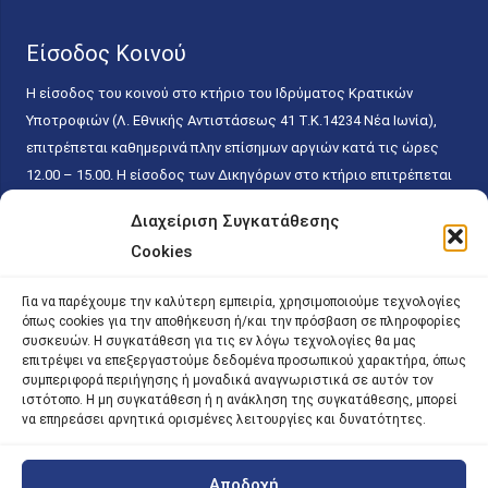
Είσοδος Κοινού
Η είσοδος του κοινού στο κτήριο του Ιδρύματος Κρατικών
Υποτροφιών (Λ. Εθνικής Αντιστάσεως 41 T.K.14234 Νέα Ιωνία),
επιτρέπεται καθημερινά πλην επίσημων αργιών κατά τις ώρες
12.00 – 15.00. Η είσοδος των Δικηγόρων στο κτήριο επιτρέπεται
ελεύθερα με την επίδειξη της επαγγελματικής τους ταυτότητας
Διαχείριση Συγκατάθεσης
κάθε εργάσιμη ημέρα και ώρα χωρίς κανέναν χρονικό ή άλλο
Cookies
περιορισμό. Η είσοδος του κοινού ειδικά στο γραφείο του
Πρωτοκόλλου επιτρέπεται καθημερινά κατά τις ώρες 9.00 –
Για να παρέχουμε την καλύτερη εμπειρία, χρησιμοποιούμε τεχνολογίες
15.00. Η εξυπηρέτηση του κοινού πραγματοποιείται βάσει των
όπως cookies για την αποθήκευση ή/και την πρόσβαση σε πληροφορίες
παγίων ισχυουσών διατάξεων. Για την αποφυγή συνωστισμού
συσκευών. Η συγκατάθεση για τις εν λόγω τεχνολογίες θα μας
επιτρέψει να επεξεργαστούμε δεδομένα προσωπικού χαρακτήρα, όπως
εντός του εσωτερικού χώρου εξυπηρέτησης και αναμονής του
συμπεριφορά περιήγησης ή μοναδικά αναγνωριστικά σε αυτόν τον
κοινού, η εξυπηρέτησή του δύναται να πραγματοποιείται κατόπιν
ιστότοπο. Η μη συγκατάθεση ή η ανάκληση της συγκατάθεσης, μπορεί
προγραμματισμένου ραντεβού.
να επηρεάσει αρνητικά ορισμένες λειτουργίες και δυνατότητες.
Αποδοχή