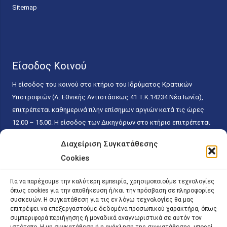
Sitemap
Είσοδος Κοινού
Η είσοδος του κοινού στο κτήριο του Ιδρύματος Κρατικών
Υποτροφιών (Λ. Εθνικής Αντιστάσεως 41 T.K.14234 Νέα Ιωνία),
επιτρέπεται καθημερινά πλην επίσημων αργιών κατά τις ώρες
12.00 – 15.00. Η είσοδος των Δικηγόρων στο κτήριο επιτρέπεται
ελεύθερα με την επίδειξη της επαγγελματικής τους ταυτότητας
Διαχείριση Συγκατάθεσης
κάθε εργάσιμη ημέρα και ώρα χωρίς κανέναν χρονικό ή άλλο
Cookies
περιορισμό. Η είσοδος του κοινού ειδικά στο γραφείο του
Πρωτοκόλλου επιτρέπεται καθημερινά κατά τις ώρες 9.00 –
Για να παρέχουμε την καλύτερη εμπειρία, χρησιμοποιούμε τεχνολογίες
15.00. Η εξυπηρέτηση του κοινού πραγματοποιείται βάσει των
όπως cookies για την αποθήκευση ή/και την πρόσβαση σε πληροφορίες
παγίων ισχυουσών διατάξεων. Για την αποφυγή συνωστισμού
συσκευών. Η συγκατάθεση για τις εν λόγω τεχνολογίες θα μας
επιτρέψει να επεξεργαστούμε δεδομένα προσωπικού χαρακτήρα, όπως
εντός του εσωτερικού χώρου εξυπηρέτησης και αναμονής του
συμπεριφορά περιήγησης ή μοναδικά αναγνωριστικά σε αυτόν τον
κοινού, η εξυπηρέτησή του δύναται να πραγματοποιείται κατόπιν