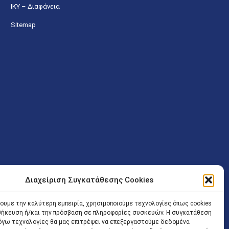
ΙΚΥ – Διαφάνεια
Sitemap
Διαχείριση Συγκατάθεσης Cookies
ν (Λ. Εθνικής Αντιστάσεως 41 T.K.14234 Νέα Ιωνία), επιτρέπεται
ίσοδος των Δικηγόρων στο κτήριο επιτρέπεται ελεύθερα με την
χουμε την καλύτερη εμπειρία, χρησιμοποιούμε τεχνολογίες όπως cookies
οθήκευση ή/και την πρόσβαση σε πληροφορίες συσκευών. Η συγκατάθεση
 και ώρα χωρίς κανέναν χρονικό ή άλλο περιορισμό. Η είσοδος
 λόγω τεχνολογίες θα μας επιτρέψει να επεξεργαστούμε δεδομένα