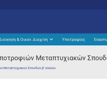
Διοίκηση & Οικον. Διαχ/ση
Υποτροφίες
Erasm
Υποτροφιών Μεταπτυχιακών Σπουδ
ών Μεταπτυχιακών Σπουδών β’ κύκλου