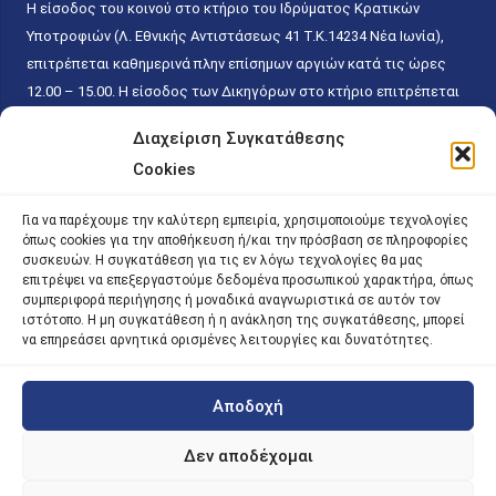
Η είσοδος του κοινού στο κτήριο του Ιδρύματος Κρατικών
Υποτροφιών (Λ. Εθνικής Αντιστάσεως 41 T.K.14234 Νέα Ιωνία),
επιτρέπεται καθημερινά πλην επίσημων αργιών κατά τις ώρες
12.00 – 15.00. Η είσοδος των Δικηγόρων στο κτήριο επιτρέπεται
ελεύθερα με την επίδειξη της επαγγελματικής τους ταυτότητας
Διαχείριση Συγκατάθεσης
κάθε εργάσιμη ημέρα και ώρα χωρίς κανέναν χρονικό ή άλλο
Cookies
περιορισμό. Η είσοδος του κοινού ειδικά στο γραφείο του
Πρωτοκόλλου επιτρέπεται καθημερινά κατά τις ώρες 9.00 –
Για να παρέχουμε την καλύτερη εμπειρία, χρησιμοποιούμε τεχνολογίες
15.00. Η εξυπηρέτηση του κοινού πραγματοποιείται βάσει των
όπως cookies για την αποθήκευση ή/και την πρόσβαση σε πληροφορίες
παγίων ισχυουσών διατάξεων. Για την αποφυγή συνωστισμού
συσκευών. Η συγκατάθεση για τις εν λόγω τεχνολογίες θα μας
επιτρέψει να επεξεργαστούμε δεδομένα προσωπικού χαρακτήρα, όπως
εντός του εσωτερικού χώρου εξυπηρέτησης και αναμονής του
συμπεριφορά περιήγησης ή μοναδικά αναγνωριστικά σε αυτόν τον
κοινού, η εξυπηρέτησή του δύναται να πραγματοποιείται κατόπιν
ιστότοπο. Η μη συγκατάθεση ή η ανάκληση της συγκατάθεσης, μπορεί
προγραμματισμένου ραντεβού.
να επηρεάσει αρνητικά ορισμένες λειτουργίες και δυνατότητες.
Αποδοχή
©
2026 |
iky
| iky.gr | All Rights Reserved
Designed and Developed by ACM Digital
Δεν αποδέχομαι