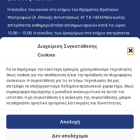
Η είσοδος του κοινού στο κτήριο του Ιδρύματος Κρατικών
Υποτροφιών (Λ. Εθνικής Αντιστάσεως 41 T.K.14234 Νέα Ιωνία),
επιτρέπεται καθημερινά πλην επίσημων αργιών κατά τις ώρες
12.00 – 15.00. Η είσοδος των Δικηγόρων στο κτήριο επιτρέπεται
ελεύθερα με την επίδειξη της επαγγελματικής τους ταυτότητας
Διαχείριση Συγκατάθεσης
κάθε εργάσιμη ημέρα και ώρα χωρίς κανέναν χρονικό ή άλλο
Cookies
περιορισμό. Η είσοδος του κοινού ειδικά στο γραφείο του
Πρωτοκόλλου επιτρέπεται καθημερινά κατά τις ώρες 9.00 –
Για να παρέχουμε την καλύτερη εμπειρία, χρησιμοποιούμε τεχνολογίες
15.00. Η εξυπηρέτηση του κοινού πραγματοποιείται βάσει των
όπως cookies για την αποθήκευση ή/και την πρόσβαση σε πληροφορίες
παγίων ισχυουσών διατάξεων. Για την αποφυγή συνωστισμού
συσκευών. Η συγκατάθεση για τις εν λόγω τεχνολογίες θα μας
επιτρέψει να επεξεργαστούμε δεδομένα προσωπικού χαρακτήρα, όπως
εντός του εσωτερικού χώρου εξυπηρέτησης και αναμονής του
συμπεριφορά περιήγησης ή μοναδικά αναγνωριστικά σε αυτόν τον
κοινού, η εξυπηρέτησή του δύναται να πραγματοποιείται κατόπιν
ιστότοπο. Η μη συγκατάθεση ή η ανάκληση της συγκατάθεσης, μπορεί
να επηρεάσει αρνητικά ορισμένες λειτουργίες και δυνατότητες.
προγραμματισμένου ραντεβού.
Αποδοχή
©
2026 |
iky
| iky.gr | All Rights Reserved
Designed and Developed by ACM Digital
Δεν αποδέχομαι