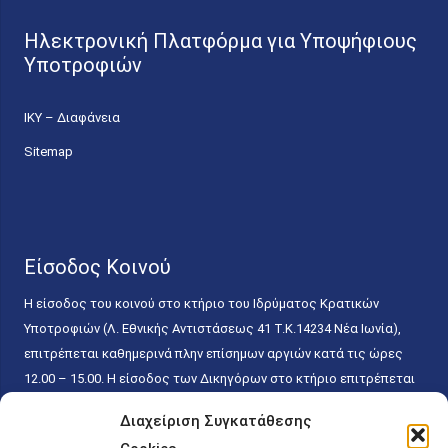
Ηλεκτρονική Πλατφόρμα για Υποψήφιους
Υποτροφιών
ΙΚΥ – Διαφάνεια
Sitemap
Είσοδος Κοινού
Η είσοδος του κοινού στο κτήριο του Ιδρύματος Κρατικών
Υποτροφιών (Λ. Εθνικής Αντιστάσεως 41 T.K.14234 Νέα Ιωνία),
επιτρέπεται καθημερινά πλην επίσημων αργιών κατά τις ώρες
12.00 – 15.00. Η είσοδος των Δικηγόρων στο κτήριο επιτρέπεται
ελεύθερα με την επίδειξη της επαγγελματικής τους ταυτότητας
Διαχείριση Συγκατάθεσης
κάθε εργάσιμη ημέρα και ώρα χωρίς κανέναν χρονικό ή άλλο