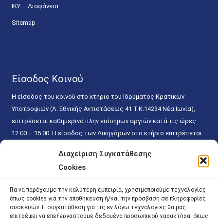
ΙΚΥ – Διαφάνεια
Sitemap
Είσοδος Κοινού
Η είσοδος του κοινού στο κτήριο του Ιδρύματος Κρατικών
Υποτροφιών (Λ. Εθνικής Αντιστάσεως 41 T.K.14234 Νέα Ιωνία),
επιτρέπεται καθημερινά πλην επίσημων αργιών κατά τις ώρες
12.00 – 15.00. Η είσοδος των Δικηγόρων στο κτήριο επιτρέπεται
ελεύθερα με την επίδειξη της επαγγελματικής τους ταυτότητας
Διαχείριση Συγκατάθεσης
κάθε εργάσιμη ημέρα και ώρα χωρίς κανέναν χρονικό ή άλλο
Cookies
περιορισμό. Η είσοδος του κοινού ειδικά στο γραφείο του
Πρωτοκόλλου επιτρέπεται καθημερινά κατά τις ώρες 9.00 –
Για να παρέχουμε την καλύτερη εμπειρία, χρησιμοποιούμε τεχνολογίες
15.00. Η εξυπηρέτηση του κοινού πραγματοποιείται βάσει των
όπως cookies για την αποθήκευση ή/και την πρόσβαση σε πληροφορίες
παγίων ισχυουσών διατάξεων. Για την αποφυγή συνωστισμού
συσκευών. Η συγκατάθεση για τις εν λόγω τεχνολογίες θα μας
επιτρέψει να επεξεργαστούμε δεδομένα προσωπικού χαρακτήρα, όπως