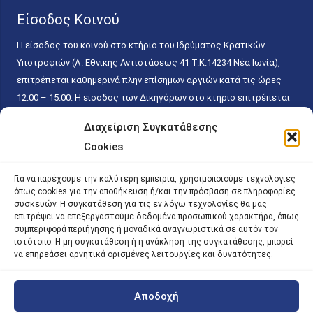
Είσοδος Κοινού
Η είσοδος του κοινού στο κτήριο του Ιδρύματος Κρατικών
Υποτροφιών (Λ. Εθνικής Αντιστάσεως 41 T.K.14234 Νέα Ιωνία),
επιτρέπεται καθημερινά πλην επίσημων αργιών κατά τις ώρες
12.00 – 15.00. Η είσοδος των Δικηγόρων στο κτήριο επιτρέπεται
ελεύθερα με την επίδειξη της επαγγελματικής τους ταυτότητας
Διαχείριση Συγκατάθεσης
κάθε εργάσιμη ημέρα και ώρα χωρίς κανέναν χρονικό ή άλλο
Cookies
περιορισμό. Η είσοδος του κοινού ειδικά στο γραφείο του
Πρωτοκόλλου επιτρέπεται καθημερινά κατά τις ώρες 9.00 –
Για να παρέχουμε την καλύτερη εμπειρία, χρησιμοποιούμε τεχνολογίες
15.00. Η εξυπηρέτηση του κοινού πραγματοποιείται βάσει των
όπως cookies για την αποθήκευση ή/και την πρόσβαση σε πληροφορίες
παγίων ισχυουσών διατάξεων. Για την αποφυγή συνωστισμού
συσκευών. Η συγκατάθεση για τις εν λόγω τεχνολογίες θα μας
επιτρέψει να επεξεργαστούμε δεδομένα προσωπικού χαρακτήρα, όπως
εντός του εσωτερικού χώρου εξυπηρέτησης και αναμονής του
συμπεριφορά περιήγησης ή μοναδικά αναγνωριστικά σε αυτόν τον
κοινού, η εξυπηρέτησή του δύναται να πραγματοποιείται κατόπιν
ιστότοπο. Η μη συγκατάθεση ή η ανάκληση της συγκατάθεσης, μπορεί
προγραμματισμένου ραντεβού.
να επηρεάσει αρνητικά ορισμένες λειτουργίες και δυνατότητες.
Αποδοχή
©
2026 |
iky
| iky.gr | All Rights Reserved