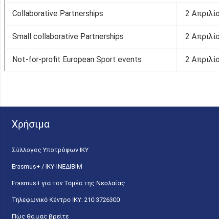
Collaborative Partnerships
2 Απριλί
Small collaborative Partnerships
2 Απριλί
Not-for-profit European Sport events
2 Απριλί
Χρήσιμα
Σύλλογος Υποτρόφων ΙΚΥ
Erasmus+ / ΙΚΥ-ΙΝΕΔΙΒΙΜ
Erasmus+ για τον Τομέα της Νεολαίας
Τηλεφωνικό Κέντρο IKY: 210 3726300
Πώς θα μας βρείτε