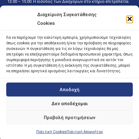
12.00 – 15.00. Η είσοδος των Δικηγόρων στο κτήριο επιτρέπεται
ελεύθερα με την επίδειξη της επαγγελματικής τους ταυτότητας
Διαχείριση Συγκατάθεσης
κάθε εργάσιμη ημέρα και ώρα χωρίς κανέναν χρονικό ή άλλο
Cookies
περιορισμό. Η είσοδος του κοινού ειδικά στο γραφείο του
Πρωτοκόλλου επιτρέπεται καθημερινά κατά τις ώρες 9.00 –
Για να παρέχουμε την καλύτερη εμπειρία, χρησιμοποιούμε τεχνολογίες
15.00. Η εξυπηρέτηση του κοινού πραγματοποιείται βάσει των
όπως cookies για την αποθήκευση ή/και την πρόσβαση σε πληροφορίες
παγίων ισχυουσών διατάξεων. Για την αποφυγή συνωστισμού
συσκευών. Η συγκατάθεση για τις εν λόγω τεχνολογίες θα μας
επιτρέψει να επεξεργαστούμε δεδομένα προσωπικού χαρακτήρα, όπως
εντός του εσωτερικού χώρου εξυπηρέτησης και αναμονής του
συμπεριφορά περιήγησης ή μοναδικά αναγνωριστικά σε αυτόν τον
κοινού, η εξυπηρέτησή του δύναται να πραγματοποιείται κατόπιν
ιστότοπο. Η μη συγκατάθεση ή η ανάκληση της συγκατάθεσης, μπορεί
προγραμματισμένου ραντεβού.
να επηρεάσει αρνητικά ορισμένες λειτουργίες και δυνατότητες.
Αποδοχή
©
2026 |
iky
| iky.gr | All Rights Reserved
Designed and Developed by ACM Digital
Δεν αποδέχομαι
Προβολή προτιμήσεων
Πολιτική Cookies
Πολιτική Απορρήτου